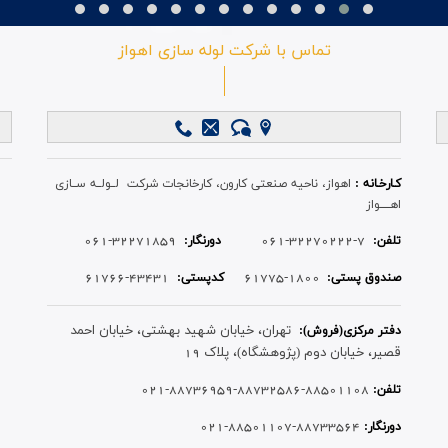
تماس با شرکت لوله سازی اهواز
کـارخـانه :
اهواز، ناحیه صنعتی کارون، کارخانجات شرکت لــولــه ســازی
اهـــــواز
32271859-061
7-32270222-061
تلفن:
دورنگار:
43431-61766
1800-61775
صندوق پستی:
کدپستی:
تهران، خیابان شهید بهشتی، خیابان احمد
دفتر مرکزی(فروش):
قصیر، خیابان دوم (پژوهشگاه)، پلاک 19
88501108-88732586-88736959-021
تلفن:
88733564-88501107-021
دورنگار: