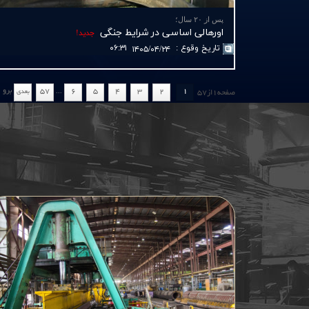
پس از ۲۰ سال؛
اورهالی اساسی در شرایط جنگی
جديد!
تاريخ وقوع
:
۰۶:۳۱
۱۴۰۵/۰۴/۲۴
...
برو
57
6
5
4
3
2
1
بعدي
صفحه
1
از
57