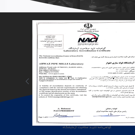
گواهی‌نامه تاییـد صلاحیت آزمایشگـاه